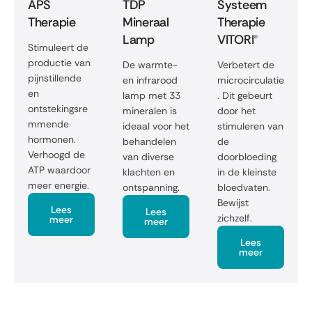
APS
TDP
Systeem
Therapie
Mineraal
Therapie
Lamp
VITORI®
Stimuleert de
productie van
De warmte-
Verbetert de
pijnstillende
en infrarood
microcirculatie
en
lamp met 33
. Dit gebeurt
ontstekingsre
mineralen is
door het
mmende
ideaal voor het
stimuleren van
hormonen.
behandelen
de
Verhoogd de
van diverse
doorbloeding
ATP waardoor
klachten en
in de kleinste
meer energie.
ontspanning.
bloedvaten.
Bewijst
Lees
Lees
zichzelf.
meer
meer
Lees
meer