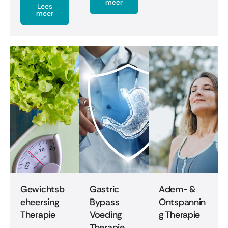
meer
Lees
meer
Gewichtsb
Gastric
Adem- &
eheersing
Bypass
Ontspannin
Therapie
Voeding
g Therapie
Therapie