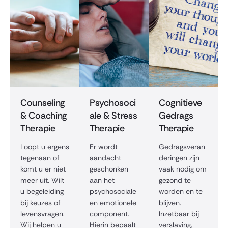
Counseling
Psychosoci
Cognitieve
& Coaching
ale & Stress
Gedrags
Therapie
Therapie
Therapie
Loopt u ergens
Er wordt
Gedragsveran
tegenaan of
aandacht
deringen zijn
komt u er niet
geschonken
vaak nodig om
meer uit. Wilt
aan het
gezond te
u begeleiding
psychosociale
worden en te
bij keuzes of
en emotionele
blijven.
levensvragen.
component.
Inzetbaar bij
Wij helpen u
Hierin bepaalt
verslaving,