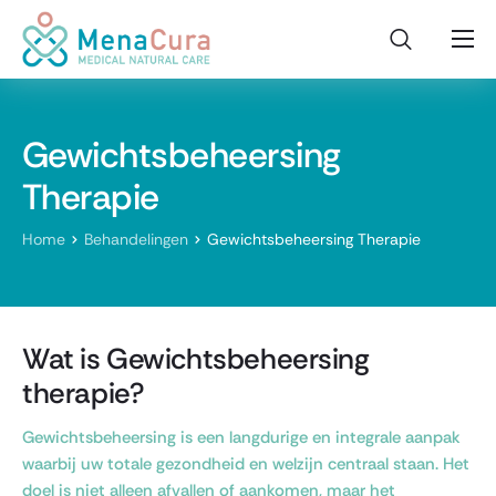
Home
Voor wie?
Gewichtsbeheersing
Onderzoeken
Therapie
Behandelingen
Home
Behandelingen
Gewichtsbeheersing Therapie
Kinderwens
Contact
Wat is Gewichtsbeheersing
therapie?
Gewichtsbeheersing is een langdurige en integrale aanpak
waarbij uw totale gezondheid en welzijn centraal staan. Het
doel is niet alleen afvallen of aankomen, maar het