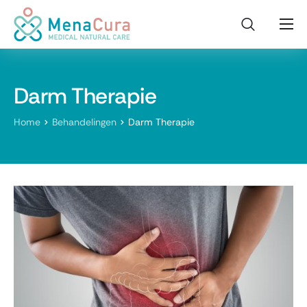
Home
Voor wie?
Darm Therapie
Onderzoeken
Home
Behandelingen
Darm Therapie
Behandelingen
Kinderwens
Contact