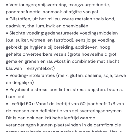
♦ Verstoringen; spijsvertering, maagzuurproductie,
pancreasfunctie, aanmaak of afgifte van gal
♦ Gifstoffen; uit het milieu, zware metalen zoals lood,
cadmium, thallium, kwik en chemicaliën
♦ Slechte voeding: gedenatureerde voedingsmiddelen
(o.a. suiker, witmeel en fastfood), eenzijdige voeding,
gebrekkige hygiëne bij bereiding, additieven, hoog
gehalte onverteerbare vezels (grote hoeveelheid grof
gemalen granen en rauwkost in combinatie met slecht
kauwen = enzymtekort)
♦ Voeding-intoleranties (melk, gluten, caseïne, soja, tarwe
en dergelijke)
♦ Psychische stress: conflicten, stress, angsten, trauma,
burn-out
♦ Leeftijd 50+
: Vanaf de leeftijd van 50 jaar heeft 1/3 van
de mensen een deficiëntie van spijsverteringsenzymen.
Dit is dan ook een kritische leeftijd waarop
veranderingen kunnen plaatsvinden in de darmflora die