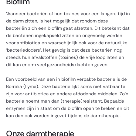
Biofilm
Wanneer bacteriën of hun toxines voor een langere tijd in
de darm zitten, is het mogelijk dat rondom deze
bacteriën zich een biofilm gaat afzetten. Dit betekent dat
de bacteriën ingekapseld zitten en ongevoelig worden
voor antibiotica en waarschijnlijk ook voor de natuurlijke
‘bacteriedoders’. Het gevolg is dat deze bacteriën nog
steeds hun afvalstoffen (toxines) de vrije loop laten en
dit kan enorm veel gezondheidsklachten geven.
Een voorbeeld van een in biofilm verpakte bacterie is de
Borrelia (Lyme). Deze bacterie lijkt soms niet vatbaar te
zijn voor antibiotica en andere afdodende middelen. Zo’n
bacterie noemt men dan (therapie)resistent. Bepaalde
enzymen zijn in staat om de biofilm open te breken en dit
kan dan ook worden ingezet tijdens de darmtherapie.
Onze darmtherapie