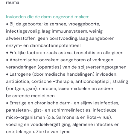
reuma
Invloeden die de darm ongezond maken:
♦ Bij de geboorte; keizersnee, vroeggeboorte,
infectiegevoelig, laag immuunsysteem, weinig
afweerstoffen, geen borstvoeding, laag aangeboren
enzym- en darmbacteriepotentieel
♦ Erfelijke factoren zoals astma, bronchitis en allergieën
♦ Anatomische oorzaken: aangeboren of verkregen
veranderingen (operaties) van de spijsverteringsorganen
♦ Latrogene (door medische handelingen) invloeden;
antibiotica, cortisone -therapie, anticonceptiepil, straling
(röntgen, gsm), narcose, laxeermiddelen en andere
belastende medicijnen
♦ Ernstige en chronische darm- en slijmvliesinfecties,
parasieten-, gist- en schimmelinfecties, infectieuze
micro-organismen (o.a. Salmonella en Rota-virus),
voeding en voedselvergiftiging, algemene infecties en
ontstekingen. Ziekte van Lyme