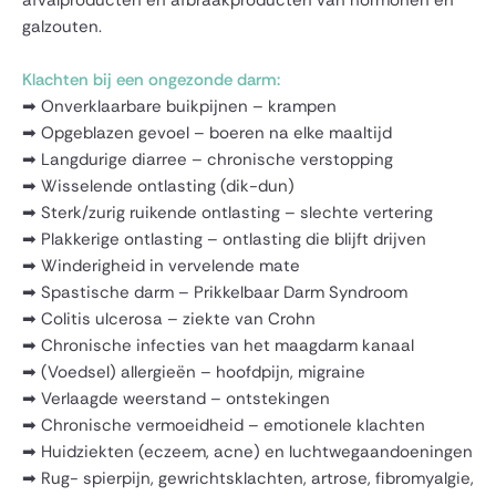
afvalproducten en afbraakproducten van hormonen en
galzouten.
Klachten bij een ongezonde darm:
➡ Onverklaarbare buikpijnen – krampen
➡ Opgeblazen gevoel – boeren na elke maaltijd
➡ Langdurige diarree – chronische verstopping
➡ Wisselende ontlasting (dik-dun)
➡ Sterk/zurig ruikende ontlasting – slechte vertering
➡ Plakkerige ontlasting – ontlasting die blijft drijven
➡ Winderigheid in vervelende mate
➡ Spastische darm – Prikkelbaar Darm Syndroom
➡ Colitis ulcerosa – ziekte van Crohn
➡ Chronische infecties van het maagdarm kanaal
➡ (Voedsel) allergieën – hoofdpijn, migraine
➡ Verlaagde weerstand – ontstekingen
➡ Chronische vermoeidheid – emotionele klachten
➡ Huidziekten (eczeem, acne) en luchtwegaandoeningen
➡ Rug- spierpijn, gewrichtsklachten, artrose, fibromyalgie,