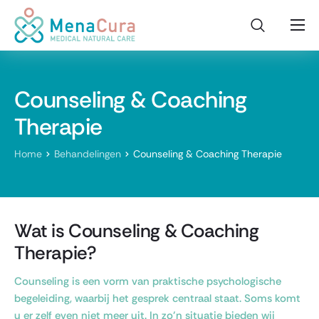
Home
Voor wie?
Counseling & Coaching
Onderzoeken
Therapie
Behandelingen
Home
Behandelingen
Counseling & Coaching Therapie
Kinderwens
Contact
Wat is Counseling & Coaching
Therapie?
Counseling is een vorm van praktische psychologische
begeleiding, waarbij het gesprek centraal staat. Soms komt
u er zelf even niet meer uit. In zo’n situatie bieden wij