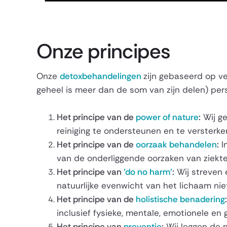
Onze principes
Onze
detoxbehandelingen
zijn gebaseerd op ve
geheel is meer dan de som van zijn delen) pers
Het principe van de
power of nature
:
Wij ge
reiniging te ondersteunen en te versterke
Het principe van de
oorzaak behandelen
:
I
van de onderliggende oorzaken van ziekte
Het principe van
'do no harm'
:
Wij streven 
natuurlijke evenwicht van het lichaam nie
Het principe van de
holistische benadering
:
inclusief fysieke, mentale, emotionele en
Het principe van
preventie
:
Wij leggen de 