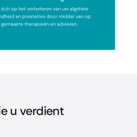
 zich op het verbeteren van uw algehele
ndheid en prestaties door middel van op
 gemaakte therapieën en adviezen.
ie u verdient