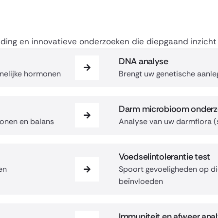
leiding en innovatieve onderzoeken die diepgaand inzich
DNA analyse
nnelijke hormonen
Brengt uw genetische aanleg,
Darm microbioom onderz
monen en balans
Analyse van uw darmflora (sp
Voedselintolerantie test
en
Spoort gevoeligheden op di
beïnvloeden
Immuniteit en afweer ana