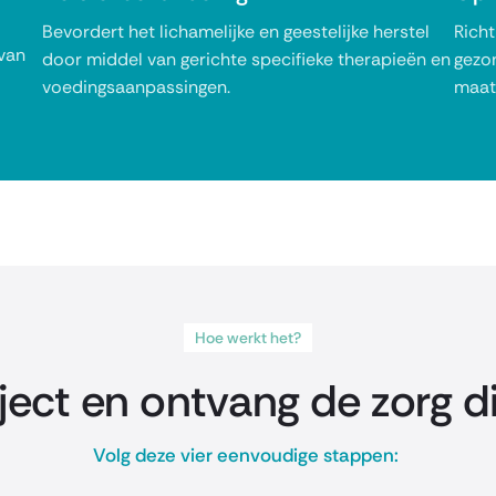
Bevordert het lichamelijke en geestelijke herstel
Richt
van
door middel van gerichte specifieke therapieën en
gezo
voedingsaanpassingen.
maat
Hoe werkt het?
ject en ontvang de zorg d
Volg deze vier eenvoudige stappen: