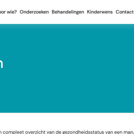
oor wie?
Onderzoeken
Behandelingen
Kinderwens
Contact
n
n compleet overzicht van de gezondheidsstatus van een man.