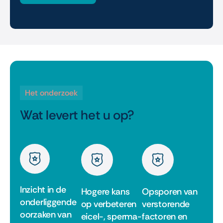
Het onderzoek
Wat levert het u op?
Inzicht in de
Hogere kans
Opsporen van
onderliggende
op verbeteren
verstorende
oorzaken van
eicel-, sperma-
factoren en