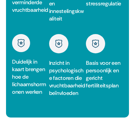
verminderde
en
stressregulatie
vruchtbaarheid
innestelingskw
aliteit
Duidelijk in
Inzicht in
Basis voor een
kaart brengen
psychologisch
persoonlijk en
hoe de
e factoren die
gericht
lichaamshorm
vruchtbaarheid
fertiliteitsplan
onen werken
beïnvloeden