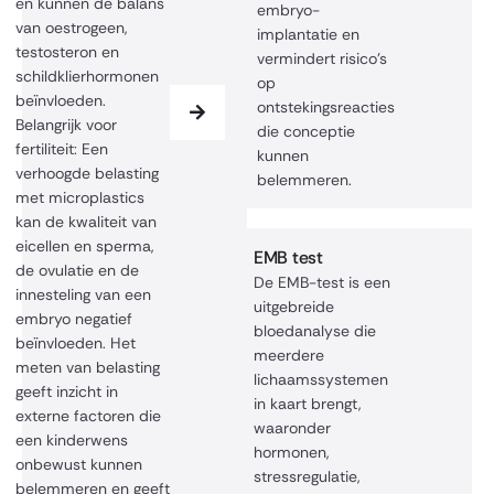
en kunnen de balans
embryo-
van oestrogeen,
implantatie en
testosteron en
vermindert risico’s
schildklierhormonen
op
beïnvloeden.
ontstekingsreacties
Belangrijk voor
die conceptie
fertiliteit: Een
kunnen
verhoogde belasting
belemmeren.
met microplastics
kan de kwaliteit van
eicellen en sperma,
EMB test
de ovulatie en de
De EMB-test is een
innesteling van een
uitgebreide
embryo negatief
bloedanalyse die
beïnvloeden. Het
meerdere
meten van belasting
lichaamssystemen
geeft inzicht in
in kaart brengt,
externe factoren die
waaronder
een kinderwens
hormonen,
onbewust kunnen
stressregulatie,
belemmeren en geeft