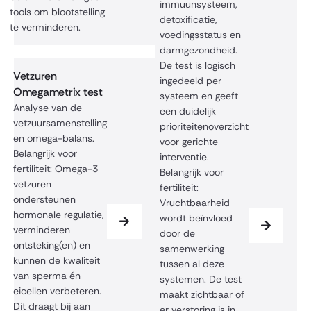
immuunsysteem,
tools om blootstelling
detoxificatie,
te verminderen.
voedingsstatus en
darmgezondheid.
De test is logisch
Vetzuren
ingedeeld per
Omegametrix test
systeem en geeft
Analyse van de
een duidelijk
vetzuursamenstelling
prioriteitenoverzicht
en omega-balans.
voor gerichte
Belangrijk voor
interventie.
fertiliteit: Omega-3
Belangrijk voor
vetzuren
fertiliteit:
ondersteunen
Vruchtbaarheid
hormonale regulatie,
wordt beïnvloed
verminderen
door de
ontsteking(en) en
samenwerking
kunnen de kwaliteit
tussen al deze
van sperma én
systemen. De test
eicellen verbeteren.
maakt zichtbaar of
Dit draagt bij aan
er verstoring is in