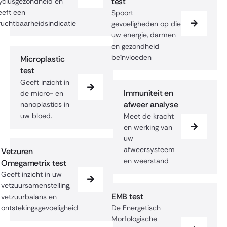
test
yclusgezondheid en
eeft een
Spoort
ruchtbaarheidsindicatie
gevoeligheden op die
uw energie, darmen
en gezondheid
beïnvloeden
Microplastic
test
Geeft inzicht in
Immuniteit en
de micro- en
afweer analyse
nanoplastics in
uw bloed.
Meet de kracht
en werking van
uw
afweersysteem
Vetzuren
en weerstand
Omegametrix test
Geeft inzicht in uw
vetzuursamenstelling,
EMB test
vetzuurbalans en
ontstekingsgevoeligheid
De Energetisch
Morfologische