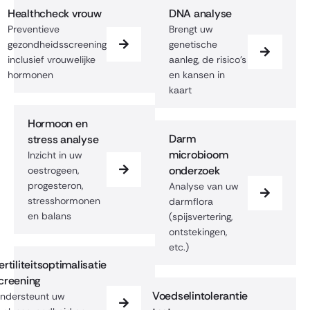
Healthcheck vrouw
DNA analyse
Preventieve
Brengt uw
gezondheidsscreening
genetische
inclusief vrouwelijke
aanleg, de risico’s
hormonen
en kansen in
kaart
Hormoon en
Darm
stress analyse
microbioom
Inzicht in uw
onderzoek
oestrogeen,
progesteron,
Analyse van uw
stresshormonen
darmflora
en balans
(spijsvertering,
ontstekingen,
etc.)
ertiliteitsoptimalisatie
creening
Voedselintolerantie
ndersteunt uw