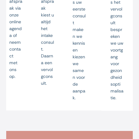
afspra
afspra
s uw
s het
ak via
ak
eerste
vervol
onze
kiest u
consul
gcons
online
altijd
t
ult
agend
het
make
bespr
a of
intake
n we
eken
neem
consul
kennis
we uw
conta
t.
en
voortg
ct
Daarn
kiezen
ang
met
a een
we
voor
ons
vervol
same
gezon
op.
gcons
n voor
dheid
ult.
de
sopti
aanpa
malisa
k.
tie.