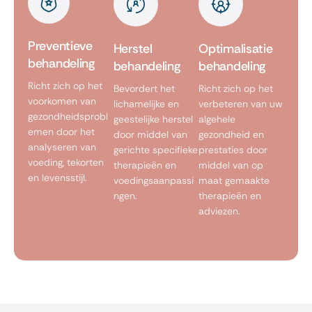
Preventieve
Herstel
Optimalisatie
behandeling
behandeling
behandeling
Richt zich op het
Bevordert het
Richt zich op het
voorkomen van
lichamelijke en
verbeteren van uw
gezondheidsprobl
geestelijke herstel
algehele
emen door het
door middel van
gezondheid en
analyseren van
gerichte specifieke
prestaties door
voeding, tekorten
therapieën en
middel van op
en levensstijl.
voedingsaanpassi
maat gemaakte
ngen.
therapieën en
adviezen.