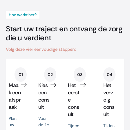
Hoe werkt het?
Start uw traject en ontvang de zorg
die u verdient
Volg deze vier eenvoudige stappen:
01
02
03
04
Maa
Kies
Het
Het
k een
een
eerst
verv
afspr
cons
e
olg
aak
ult
cons
cons
ult
ult
Plan
Voor
uw
de 1e
Tijden
Tijden